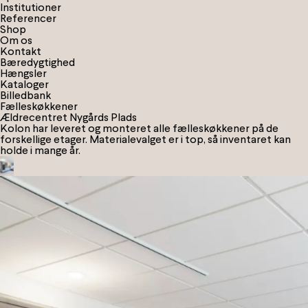
I
n
s
t
i
t
u
t
i
o
n
e
r
R
e
f
e
r
e
n
c
e
r
S
h
o
p
Om os
Kontakt
Bæredygtighed
Hængsler
Kataloger
Billedbank
Fælleskøkkener
Ældrecentret Nygårds Plads
Kolon har leveret og monteret alle fælleskøkkener på de
forskellige etager. Materialevalget er i top, så inventaret kan
holde i mange år.