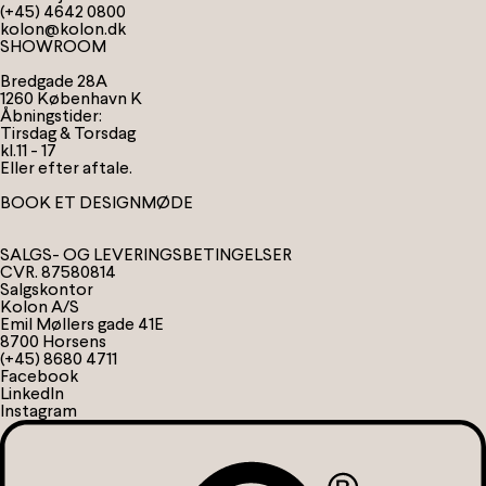
(+45) 4642 0800
kolon@kolon.dk
SHOWROOM
Bredgade 28A
1260 København K
Åbningstider:
Tirsdag & Torsdag
kl.11 - 17
Eller efter aftale.
BOOK ET DESIGNMØDE
SALGS- OG LEVERINGSBETINGELSER
CVR. 87580814
Salgskontor
Kolon A/S
Emil Møllers gade 41E
8700 Horsens
(+45) 8680 4711
Facebook
LinkedIn
Instagram