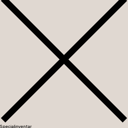
S
p
e
c
i
a
l
i
n
v
e
n
t
a
r