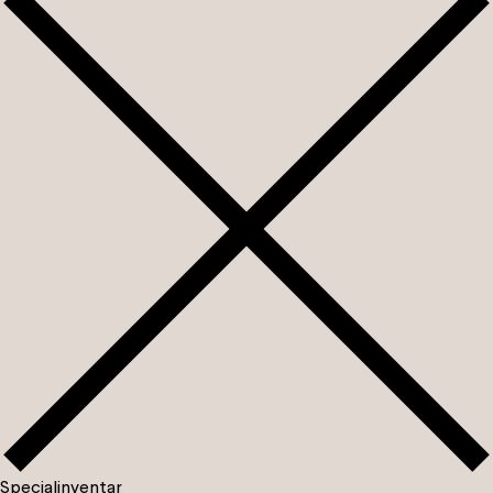
S
p
e
c
i
a
l
i
n
v
e
n
t
a
r