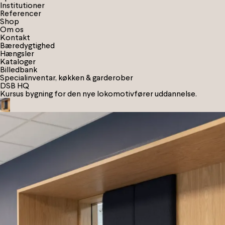
I
n
s
t
i
t
u
t
i
o
n
e
r
R
e
f
e
r
e
n
c
e
r
S
h
o
p
Om os
Kontakt
Bæredygtighed
Hængsler
Kataloger
Billedbank
Specialinventar, køkken & garderober
DSB HQ
Kursus bygning for den nye lokomotivfører uddannelse.