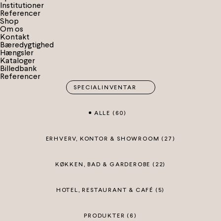
I
n
s
t
i
t
u
t
i
o
n
e
r
R
e
f
e
r
e
n
c
e
r
S
h
o
p
Om os
Kontakt
Bæredygtighed
Hængsler
Kataloger
Billedbank
Referencer
SPECIALINVENTAR
ALLE (
60
)
ERHVERV, KONTOR & SHOWROOM
(
27
)
KØKKEN, BAD & GARDEROBE
(
22
)
HOTEL, RESTAURANT & CAFÉ
(
5
)
PRODUKTER
(
6
)