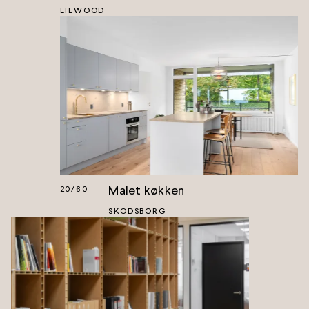
LIEWOOD
Malet køkken
20
/
60
SKODSBORG