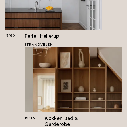
Perle i Hellerup
15
/
60
STRANDVEJEN
Køkken, Bad &
16
/
60
Garderobe