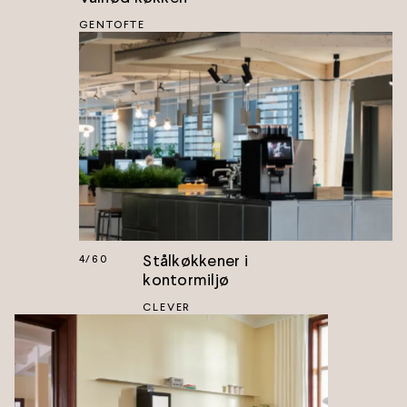
GENTOFTE
Stålkøkkener i
4
/
60
kontormiljø
CLEVER