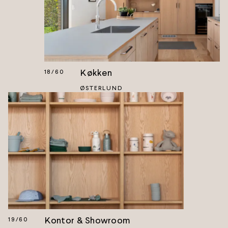
Køkken
18
/
60
ØSTERLUND
Kontor & Showroom
19
/
60