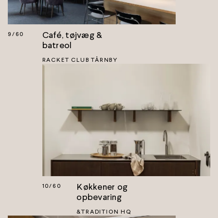
Café, tøjvæg &
9
/
60
batreol
RACKET CLUB TÅRNBY
Køkkener og
10
/
60
opbevaring
&TRADITION HQ