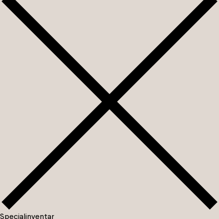
S
p
e
c
i
a
l
i
n
v
e
n
t
a
r