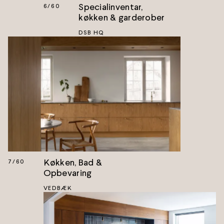
Specialinventar,
6
/
60
køkken & garderober
DSB HQ
Køkken, Bad &
7
/
60
Opbevaring
VEDBÆK