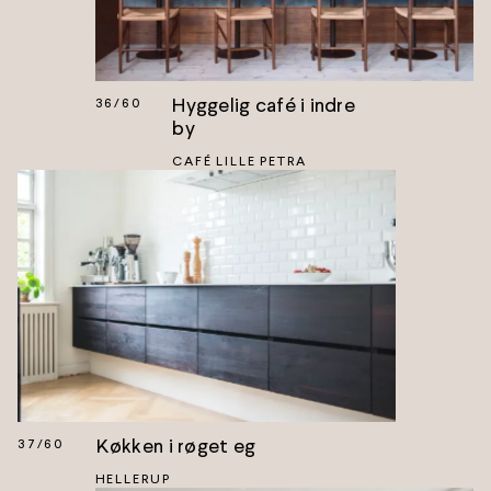
Hyggelig café i indre
36
/
60
by
CAFÉ LILLE PETRA
Køkken i røget eg
37
/
60
HELLERUP