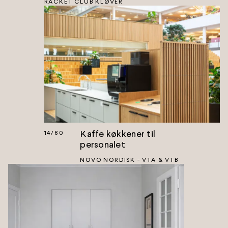
RACKET CLUB KLØVER
Kaffe køkkener til
14
/
60
personalet
NOVO NORDISK - VTA & VTB