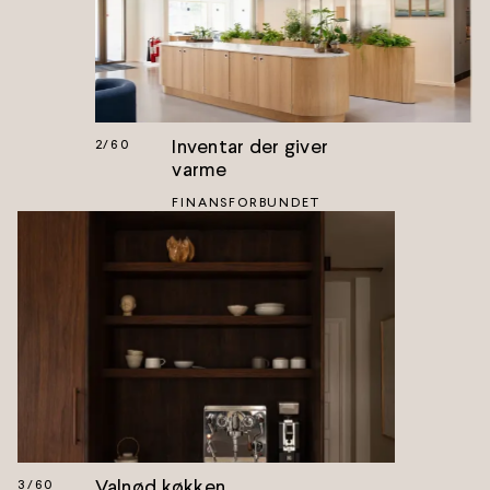
Inventar der giver
2
/
60
varme
FINANSFORBUNDET
Valnød køkken
3
/
60