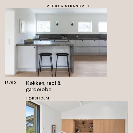
VEDBÆK STRANDVEJ
Køkken, reol &
17
/
60
garderobe
HØRSHOLM