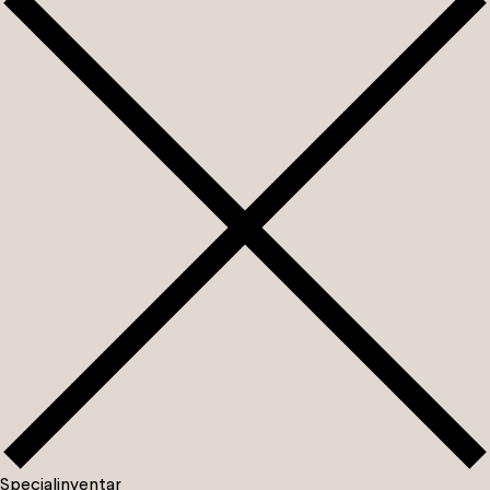
S
p
e
c
i
a
l
i
n
v
e
n
t
a
r