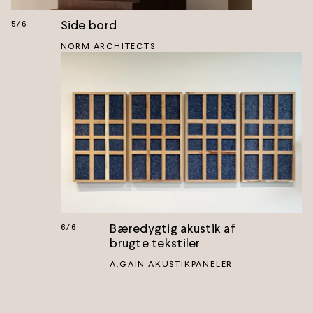
Side bord
5
/
6
NORM ARCHITECTS
Bæredygtig akustik af
6
/
6
brugte tekstiler
A:GAIN AKUSTIKPANELER