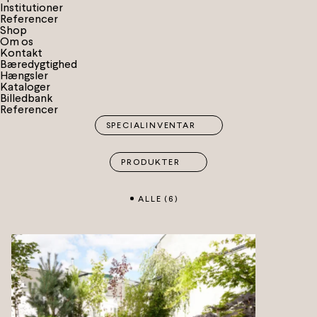
I
n
s
t
i
t
u
t
i
o
n
e
r
R
e
f
e
r
e
n
c
e
r
S
h
o
p
Om os
Kontakt
Bæredygtighed
Hængsler
Kataloger
Billedbank
Referencer
SPECIALINVENTAR
PRODUKTER
ALLE (
6
)