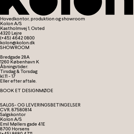
Hovedkontor, produktion og showroom
Kolon A/S
Kastholmvej 1, Osted
4320 Lejre
(+45) 4642 0800
kolon@kolon.dk
SHOWROOM
Bredgade 28A
1260 København K
Åbningstider:
Tirsdag & Torsdag
kl.11 - 17
Eller efter aftale.
BOOK ET DESIGNMØDE
SALGS- OG LEVERINGSBETINGELSER
CVR. 87580814
Salgskontor
Kolon A/S
Emil Møllers gade 41E
8700 Horsens
(+45) 8680 4711