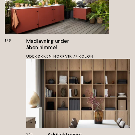
Madlavning under
1
/
6
åben himmel
UDEKØKKEN NORRVIK // KOLON
Arkitektegnet
2
/
6