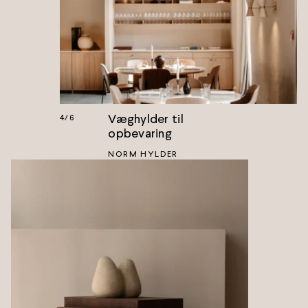
Væghylder til
4
/
6
opbevaring
NORM HYLDER